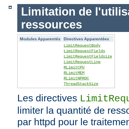
Limitation de l'utili
ressources
Modules Apparentés
Directives Apparentées
LimitRequestBody
LimitRequestFields
LimitRequestFieldsize
LimitRequestLine
RLimitCPU
RLimitMEM
RLimitNPROC
ThreadStackSize
Les directives
LimitReq
limiter la quantité de r
par httpd pour le traitem