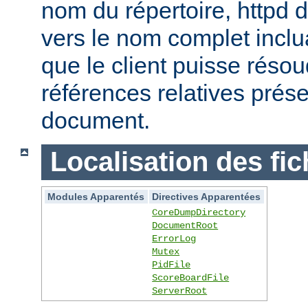
nom du répertoire, httpd do
vers le nom complet inclua
que le client puisse réso
références relatives prés
document.
Localisation des fic
Modules Apparentés
Directives Apparentées
CoreDumpDirectory
DocumentRoot
ErrorLog
Mutex
PidFile
ScoreBoardFile
ServerRoot