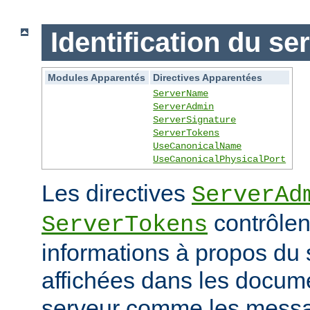
Identification du se
Modules Apparentés
Directives Apparentées
ServerName
ServerAdmin
ServerSignature
ServerTokens
UseCanonicalName
UseCanonicalPhysicalPort
Les directives
ServerAd
contrôlen
ServerTokens
informations à propos du 
affichées dans les docum
serveur comme les messag