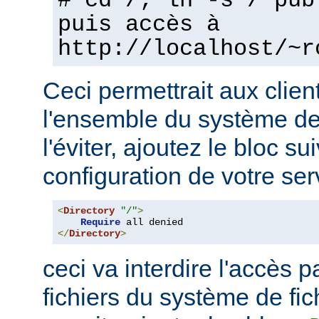
# cd /; ln -s / pub
puis accès à
http://localhost/~r
Ceci permettrait aux clien
l'ensemble du système de 
l'éviter, ajoutez le bloc su
configuration de votre ser
<
Directory
"/"
>
Require
</
Directory
>
ceci va interdire l'accès p
fichiers du système de fi