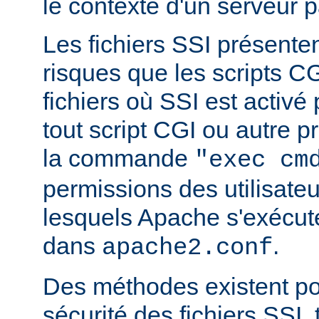
le contexte d'un serveur p
Les fichiers SSI présent
risques que les scripts C
fichiers où SSI est activé
tout script CGI ou autre 
la commande
"exec cm
permissions des utilisate
lesquels Apache s'exécut
dans
.
apache2.conf
Des méthodes existent po
sécurité des fichiers SSI, t