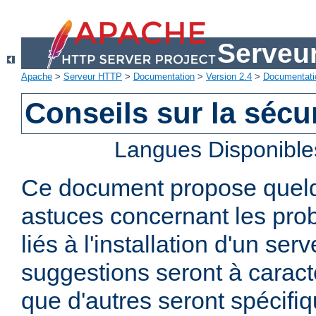
Serveu
Apache
>
Serveur HTTP
>
Documentation
>
Version 2.4
>
Documentati
Conseils sur la sécur
Langues Disponible
Ce document propose quelq
astuces concernant les pro
liés à l'installation d'un se
suggestions seront à caract
que d'autres seront spécifi