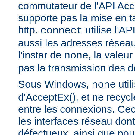
commutateur de l'API Acce
supporte pas la mise en 
http.
utilise l'AP
connect
aussi les adresses réseau
l'instar de
, la valeu
none
pas la transmission des d
Sous Windows,
util
none
d'AcceptEx(), et ne recyc
entre les connexions. Ceci
les interfaces réseau dont 
défectueux, ainsi que pou