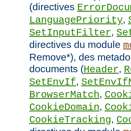
(directives
ErrorDocu
,
LanguagePriority
,
SetInputFilter
Se
directives du module
m
Remove*), des metado
documents (
,
Header
R
,
SetEnvIf
SetEnvIf
,
BrowserMatch
Cook
,
CookieDomain
Cook
,
CookieTracking
Co