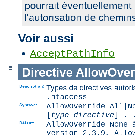
pourrait éventuellement 
l'autorisation de chemin
Voir aussi
AcceptPathInfo
Directive
AllowOver
Types de directives autori
Description:
.htaccess
AllowOverride All|N
Syntaxe:
[
type directive
] ..
AllowOverride None 
Défaut:
version 2.3.9, Allo