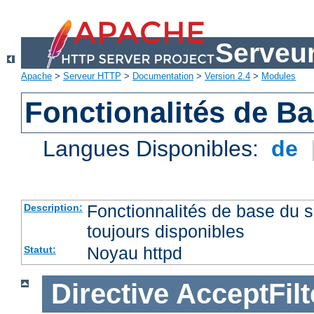
Serveu
Apache
>
Serveur HTTP
>
Documentation
>
Version 2.4
>
Modules
Fonctionalités de B
Langues Disponibles:
de
Fonctionnalités de base du
Description:
toujours disponibles
Noyau httpd
Statut:
Directive
AcceptFilt