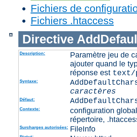
Fichiers de configurati
Fichiers .htaccess
Directive
AddDefaul
Paramètre jeu de ca
Description:
ajouter quand le ty
réponse est
text/
AddDefaultChar
Syntaxe:
caractères
AddDefaultChar
Défaut:
configuration global
Contexte:
répertoire, .htacces
FileInfo
Surcharges autorisées:
Statut: