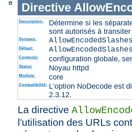
Directive
AllowEnc
Détermine si les sépara
Description:
sont autorisés à transite
AllowEncodedSlashe
Syntaxe:
AllowEncodedSlashe
Défaut:
configuration globale, ser
Contexte:
Noyau httpd
Statut:
core
Module:
L'option NoDecode est di
Compatibilité:
2.3.12.
La directive
AllowEncod
l'utilisation des URLs co