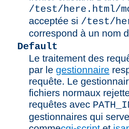
/test/here.html/m
acceptée si
/test/he
correspond à un nom de
Default
Le traitement des requ
par le
gestionnaire
resp
requête. Le gestionnai
fichiers normaux rejett
requêtes avec
PATH_I
gestionnaires qui serve
comme
cgi-script
et
isa