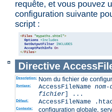
requête, et vous pouvez ut
configuration suivante pour
script :
<
Files
"mypaths.shtml"
>
Options
+Includes
SetOutputFilter
INCLUDES
AcceptPathInfo
On
</
Files
>
Directive
AccessFi
Nom du fichier de configur
Description:
AccessFileName
nom-
Syntaxe:
fichier
] ...
AccessFileName .hta
Défaut:
configuration globale, serv
Contexte: