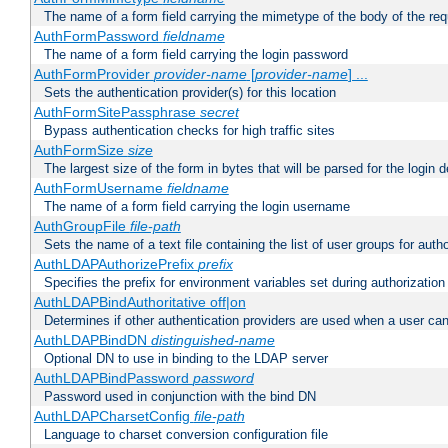
The name of a form field carrying the mimetype of the body of the req
AuthFormPassword
fieldname
The name of a form field carrying the login password
AuthFormProvider
provider-name
[
provider-name
] ...
Sets the authentication provider(s) for this location
AuthFormSitePassphrase
secret
Bypass authentication checks for high traffic sites
AuthFormSize
size
The largest size of the form in bytes that will be parsed for the login d
AuthFormUsername
fieldname
The name of a form field carrying the login username
AuthGroupFile
file-path
Sets the name of a text file containing the list of user groups for autho
AuthLDAPAuthorizePrefix
prefix
Specifies the prefix for environment variables set during authorization
AuthLDAPBindAuthoritative off|on
Determines if other authentication providers are used when a user can
AuthLDAPBindDN
distinguished-name
Optional DN to use in binding to the LDAP server
AuthLDAPBindPassword
password
Password used in conjunction with the bind DN
AuthLDAPCharsetConfig
file-path
Language to charset conversion configuration file