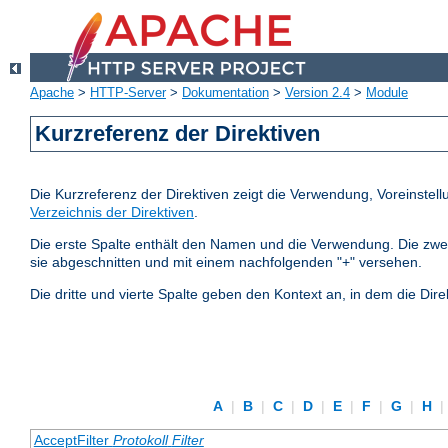
Apache
>
HTTP-Server
>
Dokumentation
>
Version 2.4
>
Module
Kurzreferenz der Direktiven
Die Kurzreferenz der Direktiven zeigt die Verwendung, Voreinstel
Verzeichnis der Direktiven
.
Die erste Spalte enthält den Namen und die Verwendung. Die zweite S
sie abgeschnitten und mit einem nachfolgenden "+" versehen.
Die dritte und vierte Spalte geben den Kontext an, in dem die Dire
A
|
B
|
C
|
D
|
E
|
F
|
G
|
H
|
AcceptFilter
Protokoll
Filter