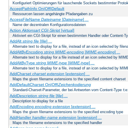
Konfiguriert Optimierungen für lauschende Sockets bestimmter Protok
AcceptPathInfo On|Off|Default
Ressourcen lassen angehängte Pfadangaben zu
AccessFileName
Dateiname
[
Dateiname
] ...
Name der dezentralen Konfigurationsdateien
Action
Aktionsart
CGI-Skript
[virtual]
Aktiviert ein CGI-Skript für einen bestimmten Handler oder Content-T
AddAlt
string
file
[
file
] ...
Alternate text to display for a file, instead of an icon selected by file
AddAltByEncoding
string
MIME-encoding
[
MIME-encoding
] ...
Alternate text to display for a file instead of an icon selected by MI
AddAltByType
string
MIME-type
[
MIME-type
] ...
Alternate text to display for a file, instead of an icon selected by MI
AddCharset
charset
extension
[
extension
] ...
Maps the given filename extensions to the specified content charset
AddDefaultCharset On|Off|
Zeichenkodierung
Standard-Charset-Parameter, der bei Antworten vom Content-Type
te
AddDescription
string file
[
file
] ...
Description to display for a file
AddEncoding
encoding
extension
[
extension
] ...
Maps the given filename extensions to the specified encoding type
AddHandler
handler-name
extension
[
extension
] ...
Maps the filename extensions to the specified handler