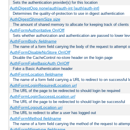
Sets the authentication provider(s) for this location
AuthDigestQop none|auth|auth-int [auth|auth-int]
Determines the quality-of-protection to use in digest authentication
AuthDigestShmemSize
size
The amount of shared memory to allocate for keeping track of clients
AuthFormAuthoritative On|Off
Sets whether authorization and authentication are passed to lower le
AuthFormBody
fieldname
The name of a form field carrying the body of the request to attempt 
AuthFormDisableNoStore
On|Off
Disable the CacheControl no-store header on the login page
AuthFormFakeBasicAuth
On|Off
Fake a Basic Authentication header
AuthFormLocation
fieldname
The name of a form field carrying a URL to redirect to on successful l
AuthFormLoginRequiredLocation
url
The URL of the page to be redirected to should login be required
AuthFormLoginSuccessLocation
url
The URL of the page to be redirected to should login be successful
AuthFormLogoutLocation
uri
The URL to redirect to after a user has logged out
AuthFormMethod
fieldname
The name of a form field carrying the method of the request to attemp
AuthFormMimetype
fieldname