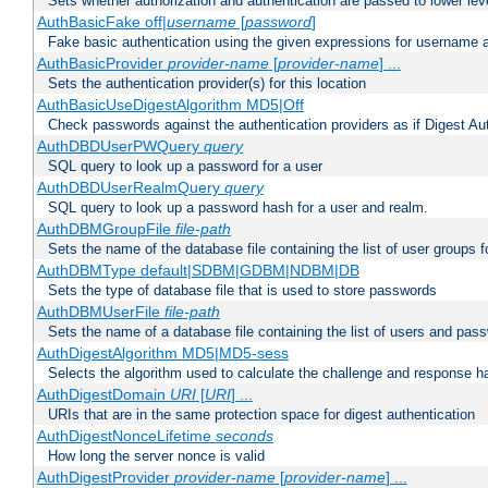
Sets whether authorization and authentication are passed to lower le
AuthBasicFake off|
username
[
password
]
Fake basic authentication using the given expressions for username
AuthBasicProvider
provider-name
[
provider-name
] ...
Sets the authentication provider(s) for this location
AuthBasicUseDigestAlgorithm MD5|Off
Check passwords against the authentication providers as if Digest Aut
AuthDBDUserPWQuery
query
SQL query to look up a password for a user
AuthDBDUserRealmQuery
query
SQL query to look up a password hash for a user and realm.
AuthDBMGroupFile
file-path
Sets the name of the database file containing the list of user groups f
AuthDBMType default|SDBM|GDBM|NDBM|DB
Sets the type of database file that is used to store passwords
AuthDBMUserFile
file-path
Sets the name of a database file containing the list of users and pass
AuthDigestAlgorithm MD5|MD5-sess
Selects the algorithm used to calculate the challenge and response ha
AuthDigestDomain
URI
[
URI
] ...
URIs that are in the same protection space for digest authentication
AuthDigestNonceLifetime
seconds
How long the server nonce is valid
AuthDigestProvider
provider-name
[
provider-name
] ...