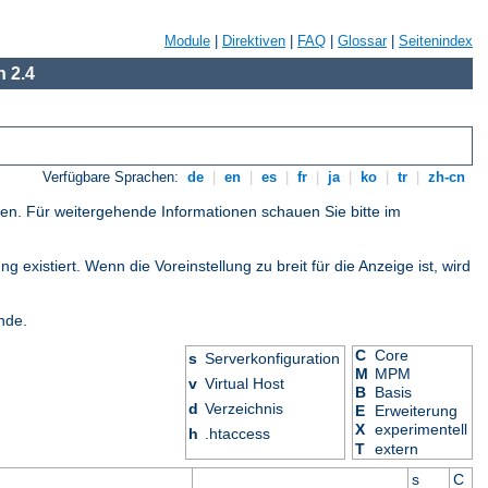
Module
|
Direktiven
|
FAQ
|
Glossar
|
Seitenindex
 2.4
Verfügbare Sprachen:
de
|
en
|
es
|
fr
|
ja
|
ko
|
tr
|
zh-cn
gen. Für weitergehende Informationen schauen Sie bitte im
 existiert. Wenn die Voreinstellung zu breit für die Anzeige ist, wird
nde.
C
Core
s
Serverkonfiguration
M
MPM
v
Virtual Host
B
Basis
d
Verzeichnis
E
Erweiterung
X
experimentell
h
.htaccess
T
extern
s
C