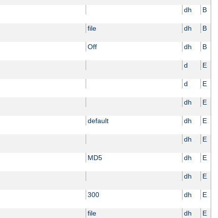
dh
B
file
dh
B
Off
dh
B
d
E
d
E
dh
E
default
dh
E
dh
E
MD5
dh
E
dh
E
300
dh
E
file
dh
E