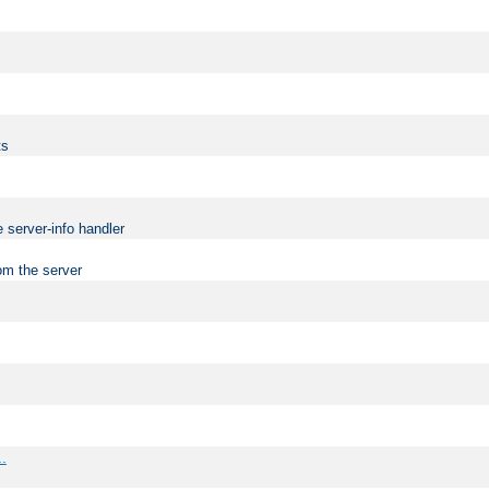
ts
 server-info handler
om the server
..