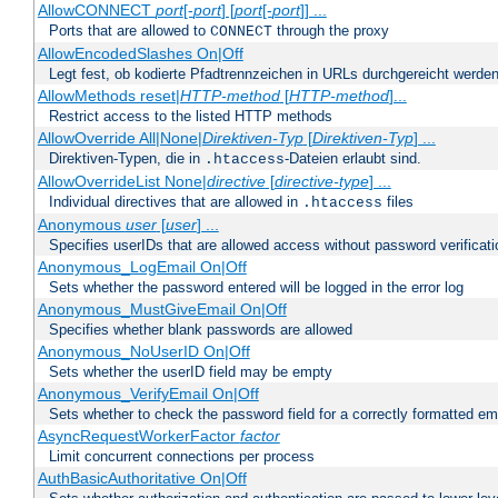
AllowCONNECT
port
[-
port
] [
port
[-
port
]] ...
Ports that are allowed to
through the proxy
CONNECT
AllowEncodedSlashes On|Off
Legt fest, ob kodierte Pfadtrennzeichen in URLs durchgereicht werden
AllowMethods reset|
HTTP-method
[
HTTP-method
]...
Restrict access to the listed HTTP methods
AllowOverride All|None|
Direktiven-Typ
[
Direktiven-Typ
] ...
Direktiven-Typen, die in
-Dateien erlaubt sind.
.htaccess
AllowOverrideList None|
directive
[
directive-type
] ...
Individual directives that are allowed in
files
.htaccess
Anonymous
user
[
user
] ...
Specifies userIDs that are allowed access without password verificati
Anonymous_LogEmail On|Off
Sets whether the password entered will be logged in the error log
Anonymous_MustGiveEmail On|Off
Specifies whether blank passwords are allowed
Anonymous_NoUserID On|Off
Sets whether the userID field may be empty
Anonymous_VerifyEmail On|Off
Sets whether to check the password field for a correctly formatted em
AsyncRequestWorkerFactor
factor
Limit concurrent connections per process
AuthBasicAuthoritative On|Off