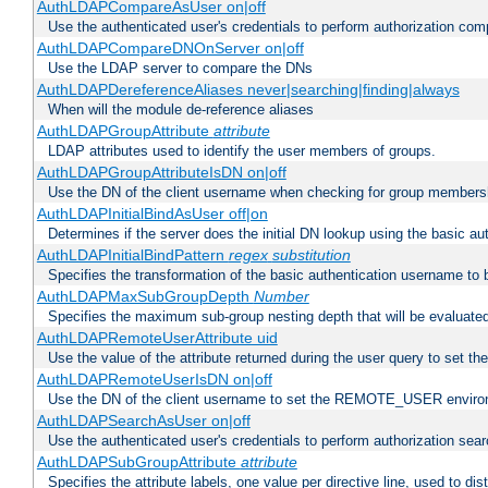
AuthLDAPCompareAsUser on|off
Use the authenticated user's credentials to perform authorization co
AuthLDAPCompareDNOnServer on|off
Use the LDAP server to compare the DNs
AuthLDAPDereferenceAliases never|searching|finding|always
When will the module de-reference aliases
AuthLDAPGroupAttribute
attribute
LDAP attributes used to identify the user members of groups.
AuthLDAPGroupAttributeIsDN on|off
Use the DN of the client username when checking for group members
AuthLDAPInitialBindAsUser off|on
Determines if the server does the initial DN lookup using the basic a
AuthLDAPInitialBindPattern
regex
substitution
Specifies the transformation of the basic authentication username to
AuthLDAPMaxSubGroupDepth
Number
Specifies the maximum sub-group nesting depth that will be evaluated
AuthLDAPRemoteUserAttribute uid
Use the value of the attribute returned during the user query to se
AuthLDAPRemoteUserIsDN on|off
Use the DN of the client username to set the REMOTE_USER environ
AuthLDAPSearchAsUser on|off
Use the authenticated user's credentials to perform authorization sea
AuthLDAPSubGroupAttribute
attribute
Specifies the attribute labels, one value per directive line, used to d