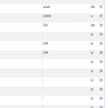
auth
dh
E
1000
s
E
On
dh
B
d
B
Off
d
B
Off
d
B
d
B
d
B
d
B
d
B
d
B
d
B