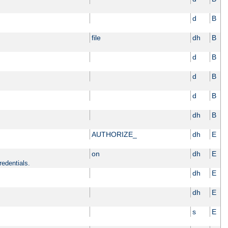
d
B
file
dh
B
d
B
d
B
d
B
dh
B
AUTHORIZE_
dh
E
on
dh
E
redentials.
dh
E
dh
E
s
E