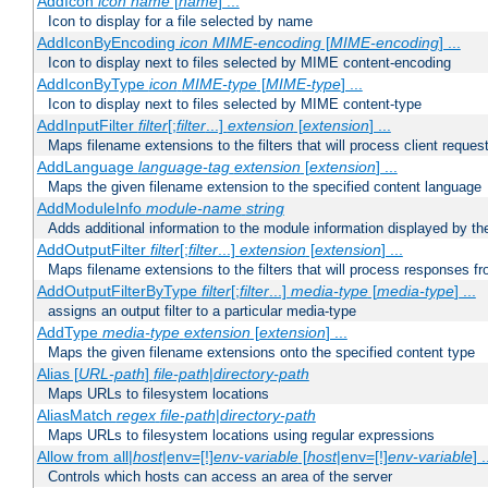
AddIcon
icon
name
[
name
] ...
Icon to display for a file selected by name
AddIconByEncoding
icon
MIME-encoding
[
MIME-encoding
] ...
Icon to display next to files selected by MIME content-encoding
AddIconByType
icon
MIME-type
[
MIME-type
] ...
Icon to display next to files selected by MIME content-type
AddInputFilter
filter
[;
filter
...]
extension
[
extension
] ...
Maps filename extensions to the filters that will process client reques
AddLanguage
language-tag
extension
[
extension
] ...
Maps the given filename extension to the specified content language
AddModuleInfo
module-name
string
Adds additional information to the module information displayed by the
AddOutputFilter
filter
[;
filter
...]
extension
[
extension
] ...
Maps filename extensions to the filters that will process responses fr
AddOutputFilterByType
filter
[;
filter
...]
media-type
[
media-type
] ...
assigns an output filter to a particular media-type
AddType
media-type
extension
[
extension
] ...
Maps the given filename extensions onto the specified content type
Alias [
URL-path
]
file-path
|
directory-path
Maps URLs to filesystem locations
AliasMatch
regex
file-path
|
directory-path
Maps URLs to filesystem locations using regular expressions
Allow from all|
host
|env=[!]
env-variable
[
host
|env=[!]
env-variable
] .
Controls which hosts can access an area of the server