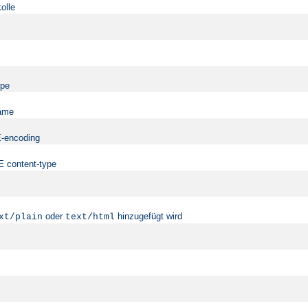
olle
ype
name
ME-encoding
ME content-type
oder
hinzugefügt wird
xt/plain
text/html