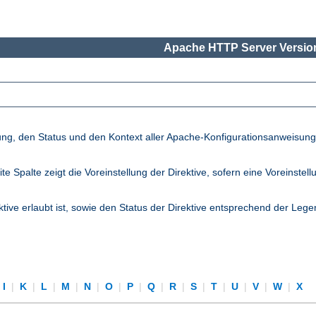
Apache HTTP Server Version
lung, den Status und den Kontext aller Apache-Konfigurationsanweisun
palte zeigt die Voreinstellung der Direktive, sofern eine Voreinstellung
ktive erlaubt ist, sowie den Status der Direktive entsprechend der Lege
I
|
K
|
L
|
M
|
N
|
O
|
P
|
Q
|
R
|
S
|
T
|
U
|
V
|
W
|
X