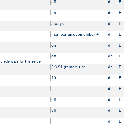
off
dh
E
on
dh
E
always
dh
E
member uniquemember +
dh
E
on
dh
E
off
dh
E
credentials for the server
(.*) $1 (remote use +
dh
E
10
dh
E
dh
E
off
dh
E
off
dh
E
dh
E