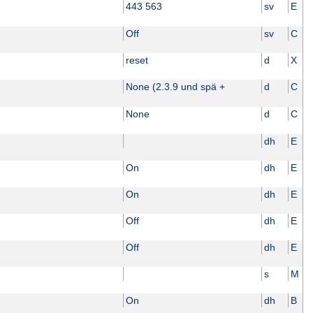
443 563
sv
E
Off
sv
C
reset
d
X
None (2.3.9 und spä +
d
C
None
d
C
dh
E
On
dh
E
On
dh
E
Off
dh
E
Off
dh
E
s
M
On
dh
B