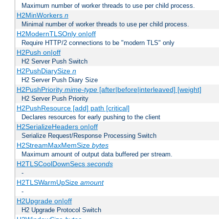
Maximum number of worker threads to use per child process.
H2MinWorkers
n
Minimal number of worker threads to use per child process.
H2ModernTLSOnly on|off
Require HTTP/2 connections to be "modern TLS" only
H2Push on|off
H2 Server Push Switch
H2PushDiarySize
n
H2 Server Push Diary Size
H2PushPriority
mime-type
[after|before|interleaved] [weight]
H2 Server Push Priority
H2PushResource [add] path [critical]
Declares resources for early pushing to the client
H2SerializeHeaders on|off
Serialize Request/Response Processing Switch
H2StreamMaxMemSize
bytes
Maximum amount of output data buffered per stream.
H2TLSCoolDownSecs
seconds
-
H2TLSWarmUpSize
amount
-
H2Upgrade on|off
H2 Upgrade Protocol Switch