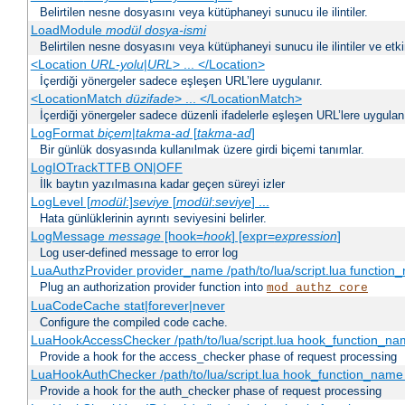
Belirtilen nesne dosyasını veya kütüphaneyi sunucu ile ilintiler.
LoadModule
modül dosya-ismi
Belirtilen nesne dosyasını veya kütüphaneyi sunucu ile ilintiler ve etki
<Location
URL-yolu
|
URL
> ... </Location>
İçerdiği yönergeler sadece eşleşen URL’lere uygulanır.
<LocationMatch
düzifade
> ... </LocationMatch>
İçerdiği yönergeler sadece düzenli ifadelerle eşleşen URL’lere uygulanı
LogFormat
biçem
|
takma-ad
[
takma-ad
]
Bir günlük dosyasında kullanılmak üzere girdi biçemi tanımlar.
LogIOTrackTTFB ON|OFF
İlk baytın yazılmasına kadar geçen süreyi izler
LogLevel [
modül
:]
seviye
[
modül
:
seviye
] ...
Hata günlüklerinin ayrıntı seviyesini belirler.
LogMessage
message
[hook=
hook
] [expr=
expression
]
Log user-defined message to error log
LuaAuthzProvider provider_name /path/to/lua/script.lua function
Plug an authorization provider function into
mod_authz_core
LuaCodeCache stat|forever|never
Configure the compiled code cache.
LuaHookAccessChecker /path/to/lua/script.lua hook_function_name
Provide a hook for the access_checker phase of request processing
LuaHookAuthChecker /path/to/lua/script.lua hook_function_name [
Provide a hook for the auth_checker phase of request processing