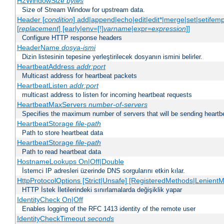
H2WindowSize
bytes
Size of Stream Window for upstream data.
Header [
condition
] add|append|echo|edit|edit*|merge|set|setifem
[
replacement
] [early|env=[!]
varname
|expr=
expression
]]
Configure HTTP response headers
HeaderName
dosya-ismi
Dizin listesinin tepesine yerleştirilecek dosyanın ismini belirler.
HeartbeatAddress
addr:port
Multicast address for heartbeat packets
HeartbeatListen
addr:port
multicast address to listen for incoming heartbeat requests
HeartbeatMaxServers
number-of-servers
Specifies the maximum number of servers that will be sending heartbe
HeartbeatStorage
file-path
Path to store heartbeat data
HeartbeatStorage
file-path
Path to read heartbeat data
HostnameLookups On|Off|Double
İstemci IP adresleri üzerinde DNS sorgularını etkin kılar.
HttpProtocolOptions [Strict|Unsafe] [RegisteredMethods|LenientM
HTTP İstek İletilerindeki sınırlamalarda değişiklik yapar
IdentityCheck On|Off
Enables logging of the RFC 1413 identity of the remote user
IdentityCheckTimeout
seconds