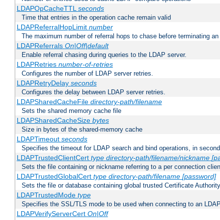
LDAPOpCacheTTL
seconds
Time that entries in the operation cache remain valid
LDAPReferralHopLimit
number
The maximum number of referral hops to chase before terminating a
LDAPReferrals
On|Off|default
Enable referral chasing during queries to the LDAP server.
LDAPRetries
number-of-retries
Configures the number of LDAP server retries.
LDAPRetryDelay
seconds
Configures the delay between LDAP server retries.
LDAPSharedCacheFile
directory-path/filename
Sets the shared memory cache file
LDAPSharedCacheSize
bytes
Size in bytes of the shared-memory cache
LDAPTimeout
seconds
Specifies the timeout for LDAP search and bind operations, in secon
LDAPTrustedClientCert
type
directory-path/filename/nickname
[p
Sets the file containing or nickname referring to a per connection clien
LDAPTrustedGlobalCert
type
directory-path/filename
[password]
Sets the file or database containing global trusted Certificate Authority 
LDAPTrustedMode
type
Specifies the SSL/TLS mode to be used when connecting to an LDAP
LDAPVerifyServerCert
On|Off