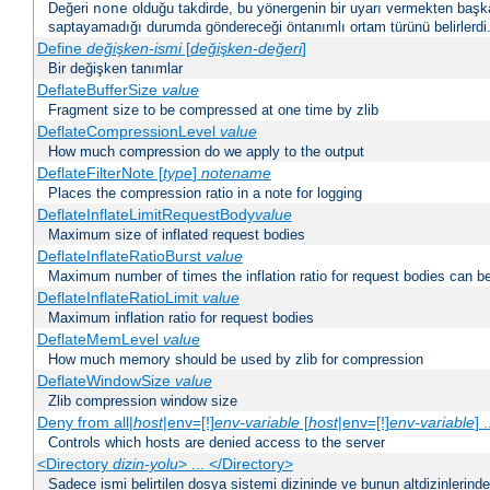
Değeri
olduğu takdirde, bu yönergenin bir uyarı vermekten başk
none
saptayamadığı durumda göndereceği öntanımlı ortam türünü belirlerdi
Define
değişken-ismi
[
değişken-değeri
]
Bir değişken tanımlar
DeflateBufferSize
value
Fragment size to be compressed at one time by zlib
DeflateCompressionLevel
value
How much compression do we apply to the output
DeflateFilterNote [
type
]
notename
Places the compression ratio in a note for logging
DeflateInflateLimitRequestBody
value
Maximum size of inflated request bodies
DeflateInflateRatioBurst
value
Maximum number of times the inflation ratio for request bodies can b
DeflateInflateRatioLimit
value
Maximum inflation ratio for request bodies
DeflateMemLevel
value
How much memory should be used by zlib for compression
DeflateWindowSize
value
Zlib compression window size
Deny from all|
host
|env=[!]
env-variable
[
host
|env=[!]
env-variable
] .
Controls which hosts are denied access to the server
<Directory
dizin-yolu
> ... </Directory>
Sadece ismi belirtilen dosya sistemi dizininde ve bunun altdizinlerind