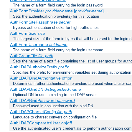
The name of a form field carrying the login password
AuthFormProvider
provider-name
[
provider-name
] ...
Sets the authentication provider(s) for this location
AuthFormSitePassphrase
secret
Bypass authentication checks for high traffic sites
AuthFormSize
size
The largest size of the form in bytes that will be parsed for the login d
AuthFormUsername
fieldname
The name of a form field carrying the login username
AuthGroupFile
file-path
Sets the name of a text file containing the list of user groups for autho
AuthLDAPAuthorizePrefix
prefix
Specifies the prefix for environment variables set during authorization
AuthLDAPBindAuthoritative off|on
Determines if other authentication providers are used when a user can
AuthLDAPBindDN
distinguished-name
Optional DN to use in binding to the LDAP server
AuthLDAPBindPassword
password
Password used in conjunction with the bind DN
AuthLDAPCharsetConfig
file-path
Language to charset conversion configuration file
AuthLDAPCompareAsUser on|off
Use the authenticated user's credentials to perform authorization co