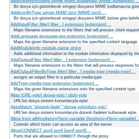
AddIconByEncoding
simge
MIME-kodlaması
[
MIME-kodlaması
] ..
Bir dosya için gösterilecek simgeyi dosyanın MIME kodlamasına göre b
AddIconByType
simge
MIME-türü
[
MIME-türü
] ...
Bir dosya için gösterilecek simgeyi dosyanın MIME türüne göre belirle
AddInputFilter
filter
[;
filter
...]
extension
[
extension
] ...
Maps filename extensions to the filters that will process client reques
AddLanguage
language-tag
extension
[
extension
] ...
Maps the given filename extension to the specified content language
AddModuleInfo
module-name
string
Adds additional information to the module information displayed by the
AddOutputFilter
filter
[;
filter
...]
extension
[
extension
] ...
Maps filename extensions to the filters that will process responses fr
AddOutputFilterByType
filter
[;
filter
...]
media-type
[
media-type
] ...
assigns an output filter to a particular media-type
AddType
media-type
extension
[
extension
] ...
Maps the given filename extensions onto the specified content type
Alias [
URL-yolu
]
dosya-yolu
|
dizin-yolu
URL’leri dosya sistemi konumlarıyla eşler.
AliasMatch "
düzenli-ifade
" "
dosya-yolu
|
dizin-yolu
"
URL’leri dosya sistemi konumlarıyla düzenli ifadeleri kullanarak eşler.
Allow from all|
host
|env=[!]
env-variable
[
host
|env=[!]
env-variable
] .
Controls which hosts can access an area of the server
AllowCONNECT
port
[-
port
] [
port
[-
port
]] ...
Ports that are allowed to
through the proxy
CONNECT