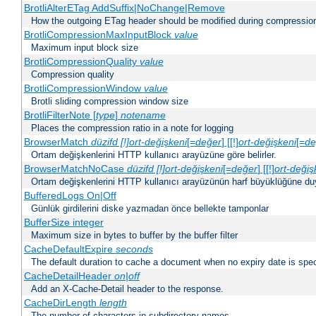
BrotliAlterETag AddSuffix|NoChange|Remove
How the outgoing ETag header should be modified during compressio
BrotliCompressionMaxInputBlock
value
Maximum input block size
BrotliCompressionQuality
value
Compression quality
BrotliCompressionWindow
value
Brotli sliding compression window size
BrotliFilterNote [
type
]
notename
Places the compression ratio in a note for logging
BrowserMatch
düzifd [!]ort-değişkeni
[=
değer
] [[!]
ort-değişkeni
[=
de
Ortam değişkenlerini HTTP kullanıcı arayüzüne göre belirler.
BrowserMatchNoCase
düzifd [!]ort-değişkeni
[=
değer
] [[!]
ort-değiş
Ortam değişkenlerini HTTP kullanıcı arayüzünün harf büyüklüğüne duyar
BufferedLogs On|Off
Günlük girdilerini diske yazmadan önce bellekte tamponlar
BufferSize integer
Maximum size in bytes to buffer by the buffer filter
CacheDefaultExpire
seconds
The default duration to cache a document when no expiry date is spec
CacheDetailHeader
on|off
Add an X-Cache-Detail header to the response.
CacheDirLength
length
The number of characters in subdirectory names