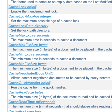
The factor used to compute an expiry date based on the LastModified
CacheLock
on|off
Enable the thundering herd lock.
CacheLockMaxAge
integer
Set the maximum possible age of a cache lock.
CacheLockPath
directory
Set the lock path directory.
CacheMaxExpire
seconds
The maximum time in seconds to cache a document
CacheMaxFileSize
bytes
The maximum size (in bytes) of a document to be placed in the cach
CacheMinExpire
seconds
The minimum time in seconds to cache a document
CacheMinFileSize
bytes
The minimum size (in bytes) of a document to be placed in the cache
CacheNegotiatedDocs On|Off
Allows content-negotiated documents to be cached by proxy servers
CacheQuickHandler
on|off
Run the cache from the quick handler.
CacheReadSize
bytes
The minimum size (in bytes) of the document to read and be cached 
CacheReadTime
milliseconds
The minimum time (in milliseconds) that should elapse while reading 
CacheRoot
directory