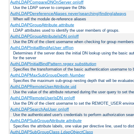
AuthLDAPCompareDNOnServer on|off
Use the LDAP server to compare the DNs
AuthLDAPDereferenceAliases never|searching|finding|always
When will the module de-reference aliases
AuthLDAPGroupAttribute
attribute
LDAP attributes used to identify the user members of groups.
AuthLDAPGroupAttributeIsDN on|off
Use the DN of the client username when checking for group members
AuthLDAPInitialBindAsUser off|on
Determines if the server does the initial DN lookup using the basic a
for the server
AuthLDAPInitialBindPattern
regex
substitution
Specifies the transformation of the basic authentication username to
AuthLDAPMaxSubGroupDepth
Number
Specifies the maximum sub-group nesting depth that will be evaluated
AuthLDAPRemoteUserAttribute uid
Use the value of the attribute returned during the user query to se
AuthLDAPRemoteUserIsDN on|off
Use the DN of the client username to set the REMOTE_USER environ
AuthLDAPSearchAsUser on|off
Use the authenticated user's credentials to perform authorization sea
AuthLDAPSubGroupAttribute
attribute
Specifies the attribute labels, one value per directive line, used to d
AuthLDAPSubGroupClass
LdapObjectClass