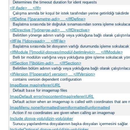
Determines the timeout duration for ident requests
<If
ifade
> ... </If>
Çalışma anında bir koşul bir istek tarafından yerine getirildiği takdirde
<IfDefine [!]
parametre-adı
> ... </IfDefine>
Başlatma sırasında bir doğruluk sınamasından sonra işleme sokulacak
<IfDirective [!]
yönerge-adı
> ... </IfDirective>
Belirtilen yönerge adının varlığı veya yokluğuna bağlı olarak çalıştırıl
<IfFile [!]
dosyaadı
> ... </IfFile>
Başlatma sırasında bir dosyanın varlığı durumunda işleme sokulacak 
<IfModule [!]
modül-dosyası
|
modül-betimleyici
> ... </IfModule>
Belli bir modülün varlığına veya yokluğuna göre işleme sokulacak yöne
<IfSection [!]
bölüm-adı
> ... </IfSection>
Belirtilen bölüm adının varlığı veya yokluğuna bağlı olarak çalıştırılac
<IfVersion [[!]
operator
]
version
> ... </IfVersion>
contains version dependent configuration
ImapBase map|referer|
URL
Default
for imagemap files
base
ImapDefault error|nocontent|map|referer|
URL
Default action when an imagemap is called with coordinates that are n
ImapMenu none|formatted|semiformatted|unformatted
Action if no coordinates are given when calling an imagemap
Include
dosya-yolu
|
dizin-yolu
|
joker
Sunucu yapılandırma dosyalarının başka dosyaları içermesini sağlar.
IncludeOptional
dosya-yolu
|
dizin-yolu
|
joker