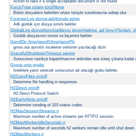
Action to take if a single acceptable document is not found
ForceType
ortam-türü
|None
Bütün dosyaların belirtilen ortam türüyle sunulmasına sebep olur.
ForensicLog
dosya-adı
|
borulu-süreç
Adli günlük için dosya ismini belirler.
GlobalLog
dosya
|
boru
|
sağlayıcı
biçem
|
takma_ad
[env=[!]
ortam_d
Günlük dosyasının ismini ve biçemini belirler
GprofDir
/tmp/gprof/
|
/tmp/gprof/
%
gmon.out ayrıntılı inceleme verisinin yazılacağı dizin
GracefulShutdownTimeout
saniye
Sunucunun nazikçe kapatılmasının ardından ana süreç çıkana kadar ge
Group
unix-grubu
İsteklere yanıt verecek sunucunun ait olacağı grubu belirler.
H2CopyFiles on|off
Determine file handling in responses
H2Direct on|off
H2 Direct Protocol Switch
H2EarlyHints on|off
Determine sending of 103 status codes
H2MaxSessionStreams
n
Maximum number of active streams per HTTP/2 session.
H2MaxWorkerIdleSeconds
n
Maximum number of seconds h2 workers remain idle until shut down.
H2MaxWorkers
n