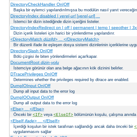
DirectoryCheckHandler On|Off
Başka bir eylemci yapılandırılmışsa bu modülün nasıl yanıt vereceğini 
DirectoryIndex disabled |
yerel-url
[
yerel-url
] ...
İstemci bir dizin istediğinde dizin içeriğini listeler.
DirectoryIndexRedirect on | off | permanent | temp | seeother |
3x
Dizin içerik listeleri için harici bir yönlendirme yapılandırır.
<DirectoryMatch
düzifd
> ... </DirectoryMatch>
Bir düzenli ifade ile eşleşen dosya sistemi dizinlerinin içeriklerine u
DirectorySlash On|Off
Bölü çizgisi ile biten yönlendirmeleri açar/kapar.
DocumentRoot
dizin-yolu
İstemciye görünür olan ana belge ağacının kök dizinini belirler.
DTracePrivileges On|Off
Determines whether the privileges required by dtrace are enabled.
DumpIOInput On|Off
Dump all input data to the error log
DumpIOOutput On|Off
Dump all output data to the error log
<Else> ... </Else>
Önceki bir
veya
bölümünün koşulu, çalışma anında bir
<If>
<ElseIf>
<ElseIf
ifade
> ... </ElseIf>
İçerdiği koşulun bir istek tarafınan sağlandığı ancak daha önceki bir
<
uygulanmasını sağlar