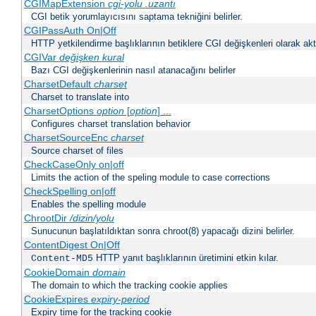
CGIMapExtension
cgi-yolu
.uzantı
CGI betik yorumlayıcısını saptama tekniğini belirler.
CGIPassAuth On|Off
HTTP yetkilendirme başlıklarının betiklere CGI değişkenleri olarak akta
CGIVar
değişken
kural
Bazı CGI değişkenlerinin nasıl atanacağını belirler
CharsetDefault
charset
Charset to translate into
CharsetOptions
option
[
option
] ...
Configures charset translation behavior
CharsetSourceEnc
charset
Source charset of files
CheckCaseOnly on|off
Limits the action of the speling module to case corrections
CheckSpelling on|off
Enables the spelling module
ChrootDir
/dizin/yolu
Sunucunun başlatıldıktan sonra chroot(8) yapacağı dizini belirler.
ContentDigest On|Off
HTTP yanıt başlıklarının üretimini etkin kılar.
Content-MD5
CookieDomain
domain
The domain to which the tracking cookie applies
CookieExpires
expiry-period
Expiry time for the tracking cookie