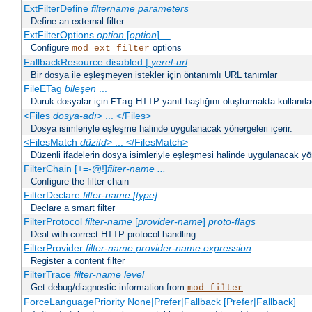
ExtFilterDefine
filtername
parameters
Define an external filter
ExtFilterOptions
option
[
option
] ...
Configure
options
mod_ext_filter
FallbackResource disabled |
yerel-url
Bir dosya ile eşleşmeyen istekler için öntanımlı URL tanımlar
FileETag
bileşen
...
Duruk dosyalar için
HTTP yanıt başlığını oluşturmakta kullanılaca
ETag
<Files
dosya-adı
> ... </Files>
Dosya isimleriyle eşleşme halinde uygulanacak yönergeleri içerir.
<FilesMatch
düzifd
> ... </FilesMatch>
Düzenli ifadelerin dosya isimleriyle eşleşmesi halinde uygulanacak yöne
FilterChain [+=-@!]
filter-name
...
Configure the filter chain
FilterDeclare
filter-name
[type]
Declare a smart filter
FilterProtocol
filter-name
[
provider-name
]
proto-flags
Deal with correct HTTP protocol handling
FilterProvider
filter-name
provider-name
expression
Register a content filter
FilterTrace
filter-name
level
Get debug/diagnostic information from
mod_filter
ForceLanguagePriority None|Prefer|Fallback [Prefer|Fallback]