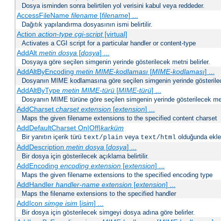
Dosya isminden sonra belirtilen yol verisini kabul veya reddeder.
AccessFileName
filename
[
filename
] ...
Dağıtık yapılandırma dosyasının ismi belirtilir.
Action
action-type
cgi-script
[virtual]
Activates a CGI script for a particular handler or content-type
AddAlt
metin
dosya
[
dosya
] ...
Dosyaya göre seçilen simgenin yerinde gösterilecek metni belirler.
AddAltByEncoding
metin
MIME-kodlaması
[
MIME-kodlaması
] ...
Dosyanın MIME kodlamasına göre seçilen simgenin yerinde gösterilece
AddAltByType
metin
MIME-türü
[
MIME-türü
] ...
Dosyanın MIME türüne göre seçilen simgenin yerinde gösterilecek metn
AddCharset
charset
extension
[
extension
] ...
Maps the given filename extensions to the specified content charset
AddDefaultCharset On|Off|
karküm
Bir yanıtın içerik türü
veya
olduğunda eklen
text/plain
text/html
AddDescription
metin dosya
[
dosya
] ...
Bir dosya için gösterilecek açıklama belirtilir.
AddEncoding
encoding
extension
[
extension
] ...
Maps the given filename extensions to the specified encoding type
AddHandler
handler-name
extension
[
extension
] ...
Maps the filename extensions to the specified handler
AddIcon
simge
isim
[
isim
] ...
Bir dosya için gösterilecek simgeyi dosya adına göre belirler.