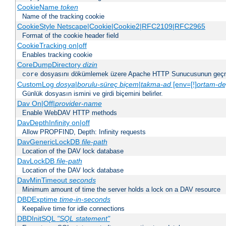
CookieName
token
Name of the tracking cookie
CookieStyle Netscape|Cookie|Cookie2|RFC2109|RFC2965
Format of the cookie header field
CookieTracking on|off
Enables tracking cookie
CoreDumpDirectory
dizin
dosyasını dökümlemek üzere Apache HTTP Sunucusunun geçme
core
CustomLog
dosya
|
borulu-süreç
biçem
|
takma-ad
[env=[!]
ortam-de
Günlük dosyasın ismini ve girdi biçemini belirler.
Dav On|Off|
provider-name
Enable WebDAV HTTP methods
DavDepthInfinity on|off
Allow PROPFIND, Depth: Infinity requests
DavGenericLockDB
file-path
Location of the DAV lock database
DavLockDB
file-path
Location of the DAV lock database
DavMinTimeout
seconds
Minimum amount of time the server holds a lock on a DAV resource
DBDExptime
time-in-seconds
Keepalive time for idle connections
DBDInitSQL
"SQL statement"