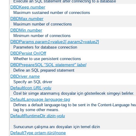
Execute an SQL statement after connecting to a database
DBDKeep
number
Maximum sustained number of connections
DBDMax
number
Maximum number of connections
DBDMin
number
Minimum number of connections
DBDParams
param1
=
value1
[,
param2
=
value2
]
Parameters for database connection
DBDPersist On|Off
Whether to use persistent connections
DBDPrepareSQL
"SQL statement"
label
Define an SQL prepared statement
DBDriver
name
Specify an SQL driver
DefaultIcon
URL-yolu
Özel bir simge atanmamış dosyalar için gösterilecek simgeyi belirler.
DefaultLanguage
language-tag
Defines a default language-tag to be sent in the Content-Language head
tag by some other means.
DefaultRuntimeDir
dizin-yolu
Sunucunun çalışma anı dosyaları için temel dizin
DefaultType
ortam-türü
|none