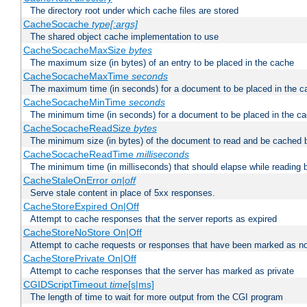
The directory root under which cache files are stored
CacheSocache
type[:args]
The shared object cache implementation to use
CacheSocacheMaxSize
bytes
The maximum size (in bytes) of an entry to be placed in the cache
CacheSocacheMaxTime
seconds
The maximum time (in seconds) for a document to be placed in the c
CacheSocacheMinTime
seconds
The minimum time (in seconds) for a document to be placed in the c
CacheSocacheReadSize
bytes
The minimum size (in bytes) of the document to read and be cached 
CacheSocacheReadTime
milliseconds
The minimum time (in milliseconds) that should elapse while reading 
CacheStaleOnError
on|off
Serve stale content in place of 5xx responses.
CacheStoreExpired On|Off
Attempt to cache responses that the server reports as expired
CacheStoreNoStore On|Off
Attempt to cache requests or responses that have been marked as no
CacheStorePrivate On|Off
Attempt to cache responses that the server has marked as private
CGIDScriptTimeout
time
[s|ms]
The length of time to wait for more output from the CGI program