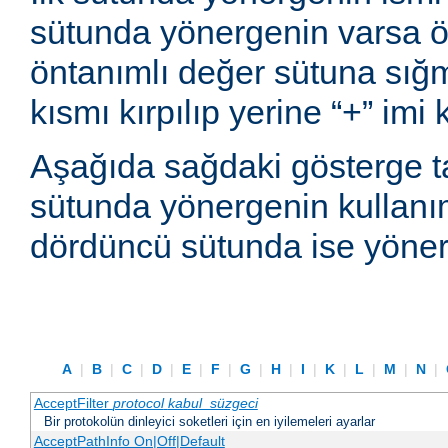
sütunda yönergenin varsa ön
öntanımlı değer sütuna sı
kısmı kırpılıp yerine “+” imi
Aşağıda sağdaki gösterge t
sütunda yönergenin kullanım
dördüncü sütunda ise yönerg
A
|
B
|
C
|
D
|
E
|
F
|
G
|
H
|
I
|
K
|
L
|
M
|
N
|
AcceptFilter
protocol
kabul_süzgeci
Bir protokolün dinleyici soketleri için en iyilemeleri ayarlar
AcceptPathInfo On|Off|Default