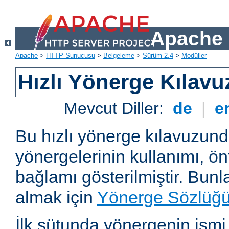
Apache 
Apache
>
HTTP Sunucusu
>
Belgeleme
>
Sürüm 2.4
>
Modüller
Hızlı Yönerge Kılavu
Mevcut Diller:
de
|
e
Bu hızlı yönerge kılavuzun
yönergelerinin kullanımı, ö
bağlamı gösterilmiştir. Bunlar
almak için
Yönerge Sözlüğ
İlk sütunda yönergenin ismi ve