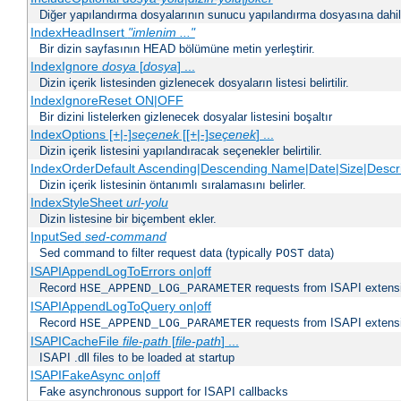
Diğer yapılandırma dosyalarının sunucu yapılandırma dosyasına dahil 
IndexHeadInsert
"imlenim ..."
Bir dizin sayfasının HEAD bölümüne metin yerleştirir.
IndexIgnore
dosya
[
dosya
] ...
Dizin içerik listesinden gizlenecek dosyaların listesi belirtilir.
IndexIgnoreReset ON|OFF
Bir dizini listelerken gizlenecek dosyalar listesini boşaltır
IndexOptions [+|-]
seçenek
[[+|-]
seçenek
] ...
Dizin içerik listesini yapılandıracak seçenekler belirtilir.
IndexOrderDefault Ascending|Descending Name|Date|Size|Descri
Dizin içerik listesinin öntanımlı sıralamasını belirler.
IndexStyleSheet
url-yolu
Dizin listesine bir biçembent ekler.
InputSed
sed-command
Sed command to filter request data (typically
data)
POST
ISAPIAppendLogToErrors on|off
Record
requests from ISAPI extensio
HSE_APPEND_LOG_PARAMETER
ISAPIAppendLogToQuery on|off
Record
requests from ISAPI extensio
HSE_APPEND_LOG_PARAMETER
ISAPICacheFile
file-path
[
file-path
] ...
ISAPI .dll files to be loaded at startup
ISAPIFakeAsync on|off
Fake asynchronous support for ISAPI callbacks