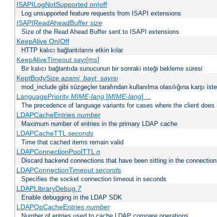
ISAPILogNotSupported on|off
Log unsupported feature requests from ISAPI extensions
ISAPIReadAheadBuffer
size
Size of the Read Ahead Buffer sent to ISAPI extensions
KeepAlive On|Off
HTTP kalıcı bağlantılarını etkin kılar
KeepAliveTimeout
sayı
[ms]
Bir kalıcı bağlantıda sunucunun bir sonraki isteği bekleme süresi
KeptBodySize
azami_bayt_sayısı
mod_include gibi süzgeçler tarafından kullanılma olasılığına karşı istek
LanguagePriority
MIME-lang
[
MIME-lang
] ...
The precedence of language variants for cases where the client does
LDAPCacheEntries
number
Maximum number of entries in the primary LDAP cache
LDAPCacheTTL
seconds
Time that cached items remain valid
LDAPConnectionPoolTTL
n
Discard backend connections that have been sitting in the connection
LDAPConnectionTimeout
seconds
Specifies the socket connection timeout in seconds
LDAPLibraryDebug
7
Enable debugging in the LDAP SDK
LDAPOpCacheEntries
number
Number of entries used to cache LDAP compare operations