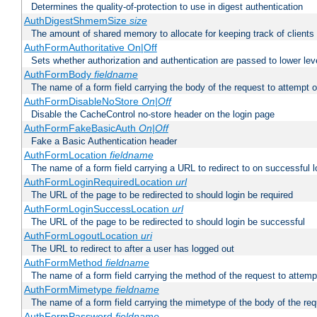
Determines the quality-of-protection to use in digest authentication
AuthDigestShmemSize
size
The amount of shared memory to allocate for keeping track of clients
AuthFormAuthoritative On|Off
Sets whether authorization and authentication are passed to lower le
AuthFormBody
fieldname
The name of a form field carrying the body of the request to attempt 
AuthFormDisableNoStore
On|Off
Disable the CacheControl no-store header on the login page
AuthFormFakeBasicAuth
On|Off
Fake a Basic Authentication header
AuthFormLocation
fieldname
The name of a form field carrying a URL to redirect to on successful l
AuthFormLoginRequiredLocation
url
The URL of the page to be redirected to should login be required
AuthFormLoginSuccessLocation
url
The URL of the page to be redirected to should login be successful
AuthFormLogoutLocation
uri
The URL to redirect to after a user has logged out
AuthFormMethod
fieldname
The name of a form field carrying the method of the request to attemp
AuthFormMimetype
fieldname
The name of a form field carrying the mimetype of the body of the req
AuthFormPassword
fieldname