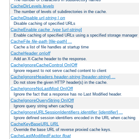
CacheDirLevels
levels
The number of levels of subdirectories in the cache.
CacheDisable
url-string
|
on
Disable caching of specified URLs
CacheEnable
cache_type
[
url-string
]
Enable caching of specified URLs using a specified storage manager
CacheFile
file-path
[
file-path
] ...
Cache a list of file handles at startup time
CacheHeader
on|off
Add an X-Cache header to the response.
CacheIgnoreCacheControl On|Off
Ignore request to not serve cached content to client
CacheIgnoreHeaders
header-string
[
header-string
] ...
Do not store the given HTTP header(s) in the cache.
CacheIgnoreNoLastMod On|Off
Ignore the fact that a response has no Last Modified header.
CacheIgnoreQueryString On|Off
Ignore query string when caching
CacheIgnoreURLSessionIdentifiers
identifier
[
identifier
] ...
Ignore defined session identifiers encoded in the URL when caching
CacheKeyBaseURL
URL
Override the base URL of reverse proxied cache keys.
CacheLastModifiedFactor
float