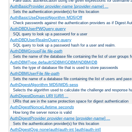
Fake basic authentication using the given expressions for username
AuthBasicProvider
provider-name
[
provider-name
] ...
Sets the authentication provider(s) for this location
AuthBasicUseDigestAlgorithm MD5|Off
Check passwords against the authentication providers as if Digest Aut
AuthDBDUserPWQuery
query
SQL query to look up a password for a user
AuthDBDUserRealmQuery
query
SQL query to look up a password hash for a user and realm.
AuthDBMGroupFile
file-path
Sets the name of the database file containing the list of user groups f
AuthDBMType default|SDBM|GDBM|NDBM|DB
Sets the type of database file that is used to store passwords
AuthDBMUserFile
file-path
Sets the name of a database file containing the list of users and pass
AuthDigestAlgorithm MD5|MD5-sess
Selects the algorithm used to calculate the challenge and response ha
AuthDigestDomain
URI
[
URI
] ...
URIs that are in the same protection space for digest authentication
AuthDigestNonceLifetime
seconds
How long the server nonce is valid
AuthDigestProvider
provider-name
[
provider-name
] ...
Sets the authentication provider(s) for this location
AuthDigestQop none|auth|auth-int [auth|auth-int]