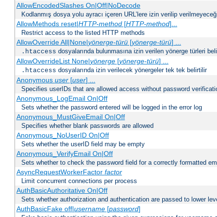
AllowEncodedSlashes On|Off|NoDecode
Kodlanmış dosya yolu ayracı içeren URL’lere izin verilip verilmeyeceğin
AllowMethods reset|
HTTP-method
[
HTTP-method
]...
Restrict access to the listed HTTP methods
AllowOverride All|None|
yönerge-türü
[
yönerge-türü
] ...
dosyalarında bulunmasına izin verilen yönerge türleri belirt
.htaccess
AllowOverrideList None|
yönerge
[
yönerge-türü
] ...
dosyalarında izin verilecek yönergeler tek tek belirtilir
.htaccess
Anonymous
user
[
user
] ...
Specifies userIDs that are allowed access without password verificati
Anonymous_LogEmail On|Off
Sets whether the password entered will be logged in the error log
Anonymous_MustGiveEmail On|Off
Specifies whether blank passwords are allowed
Anonymous_NoUserID On|Off
Sets whether the userID field may be empty
Anonymous_VerifyEmail On|Off
Sets whether to check the password field for a correctly formatted em
AsyncRequestWorkerFactor
factor
Limit concurrent connections per process
AuthBasicAuthoritative On|Off
Sets whether authorization and authentication are passed to lower le
AuthBasicFake off|
username
[
password
]