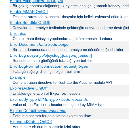
EnableExceptionHook On|Off
Bir çöküş sonrası olağandışılık eylemcilerini çalıştıracak kancayı etkin
EnableMMAP On|Off
Teslimat sırasında okunacak dosyalar için bellek eşlemeyi etkin kılar.
EnableSendfile On|Off
Dosyaların istemciye tesliminde çekirdeğin dosya gönderme desteğinin 
Error
ileti
Özel bir hata iletisiyle yapılandırma çözümlemesini durdurur
ErrorDocument
hata-kodu
belge
Bir hata durumunda sunucunun istemciye ne döndüreceğini belirler.
ErrorLog
dosya-yolu
|syslog[:[
oluşum
][:
etiket
]]
Sunucunun hata günlüğünü tutacağı yeri belirler.
ErrorLogFormat [connection|request]
biçem
Hata günlüğü girdileri için biçem belirtimi
Example
Demonstration directive to illustrate the Apache module API
ExpiresActive On|Off
Enables generation of
headers
Expires
ExpiresByType
MIME-type
<code>seconds
Value of the
header configured by MIME type
Expires
ExpiresDefault
<code>seconds
Default algorithm for calculating expiration time
ExtendedStatus On|Off
Her istekte ek durum bilgisinin izini sürer