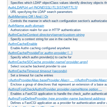
Specifies which LDAP objectClass values identify directory objects t
AuthLDAPUrl
url [NONE|SSL|TLS|STARTTLS]
URL specifying the LDAP search parameters
AuthMerging Off | And | Or
Controls the manner in which each configuration section's authorizatio
AuthName
auth-domain
Authorization realm for use in HTTP authentication
AuthnCacheContext
directory|server|custom-string
Specify a context string for use in the cache key
AuthnCacheEnable
Enable Authn caching configured anywhere
AuthnCacheProvideFor
authn-provider
[...]
Specify which authn provider(s) to cache for
AuthnCacheSOCache
provider-name[:provider-args]
Select socache backend provider to use
AuthnCacheTimeout
timeout
(seconds)
Set a timeout for cache entries
<AuthnProviderAlias
baseProvider Alias
> ... </AuthnProviderAlias
Enclose a group of directives that represent an extension of a base au
AuthnzFcgiCheckAuthnProvider
provider-name
|
option
...
None
Enables a FastCGI application to handle the check_authn authenticat
AuthnzFcgiDefineProvider
type
provider-name
backend-address
Defines a FastCGI application as a provider for authentication and/or 