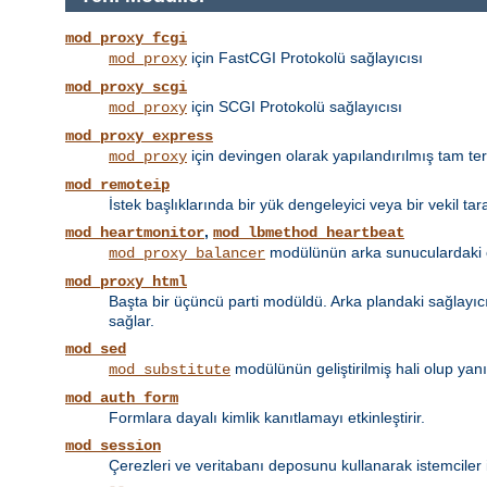
mod_proxy_fcgi
için FastCGI Protokolü sağlayıcısı
mod_proxy
mod_proxy_scgi
için SCGI Protokolü sağlayıcısı
mod_proxy
mod_proxy_express
için devingen olarak yapılandırılmış tam tersi
mod_proxy
mod_remoteip
İstek başlıklarında bir yük dengeleyici veya bir vekil tar
,
mod_heartmonitor
mod_lbmethod_heartbeat
modülünün arka sunuculardaki et
mod_proxy_balancer
mod_proxy_html
Başta bir üçüncü parti modüldü. Arka plandaki sağlayıcın
sağlar.
mod_sed
modülünün geliştirilmiş hali olup yan
mod_substitute
mod_auth_form
Formlara dayalı kimlik kanıtlamayı etkinleştirir.
mod_session
Çerezleri ve veritabanı deposunu kullanarak istemciler 