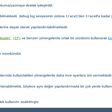
kuma/yazmaya destek iyileştirildi.
abilmektedir.
log seviyesinin üstüne
'den
'e kadar 
debug
trace1
trace8
erine dayalı olarak yapılandırılabilmektedir.
,
ve benzeri yönergelerde ortak bir sözdizimi kullanarak
ka
Header
<If>
tık mümkündür.
arında kullanılabilen yönergelerde daha ince ayarlara izin vermektedir
mlanabilmekte, böylece aynı değer yapılandırmada bir çok yerde kullan
ek kullanımı azaltılmıştır.