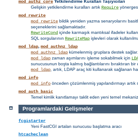
Yetkilendirme Kuralları Taşıyıcıları
mod_authz_core
Gelişkin yetkilendirme kuralları artık
yönerges
Require
mod_rewrite
bildik yeniden yazma senaryolarını basit
mod_rewrite
seçeneklerini sağlamaktadır.
içinde karmaşık mantıksal ifadeler kulla
RewriteCond
SQL sorgularının
işlevleri olarak kullanılm
RewriteMap
,
mod_ldap
mod_authnz_ldap
kümelenmiş gruplara destek sağlar
mod_authnz_ldap
zaman aşımlarını işleme sokabilmek için
mod_ldap
LD
sunucusunun boşta kalmış bağlantılarını bıraktıran bir 
, artık, LDAP araç kiti kullanarak sağlanan h
mod_ldap
mod_info
önceden çözümlenmiş yapılandırmayı artık su
mod_info
mod_auth_basic
Temel kimlik kanıtlamayı taklit eden yeni temel mekanizm
Programlardaki Gelişmeler
fcgistarter
Yeni FastCGI artalan sunucusu başlatma aracı
htcacheclean