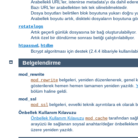
Arabellekli URL'ler, istenirse metadata'yı da dahil edere
Bazı URL'ler arabellekten tek tek silinebilmektedir.
Dosya boyutları belirtilen blok boyutuna yukarı doğru y
Arabellek boyutu artık, diskteki dosyaların boyutuna gö
rotatelogs
Artık geçerli günlük dosyasına bir bağ oluşturulabiliyor.
Artık özel bir döndürme sonrası betiği çalıştırılabiliyor.
,
htpasswd
htdbm
Bcrypt algoritması için destek (2.4.4 itibariyle kullanılab
Belgelendirme
mod_rewrite
belgeleri, yeniden düzenlenerek, genel 
mod_rewrite
gösterilerek hemen hemen tamamen yeniden yazıldı.
bölüm haline geldi.
mod_ssl
belgeleri, evvelki teknik ayrıntılara ek olarak
mod_ssl
Önbellek Kullanım Kılavuzu
Önbellek Kullanım Kılavuzu
tarafından sağl
mod_cache
arayüzü ile sağlanan soysal anahtar/değer önbellekle
üzere yeniden yazıldı.