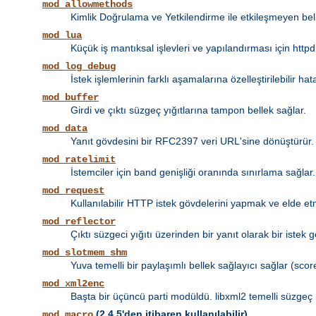
mod_allowmethods
Kimlik Doğrulama ve Yetkilendirme ile etkileşmeyen bel
mod_lua
Küçük iş mantıksal işlevleri ve yapılandırması için httpd
mod_log_debug
İstek işlemlerinin farklı aşamalarına özelleştirilebilir 
mod_buffer
Girdi ve çıktı süzgeç yığıtlarına tampon bellek sağlar.
mod_data
Yanıt gövdesini bir RFC2397 veri URL'sine dönüştürür.
mod_ratelimit
İstemciler için band genişliği oranında sınırlama sağlar.
mod_request
Kullanılabilir HTTP istek gövdelerini yapmak ve elde et
mod_reflector
Çıktı süzgeci yığıtı üzerinden bir yanıt olarak bir istek 
mod_slotmem_shm
Yuva temelli bir paylaşımlı bellek sağlayıcı sağlar (score
mod_xml2enc
Başta bir üçüncü parti modüldü. libxml2 temelli süzgeç 
(2.4.5'den itibaren kullanılabilir)
mod_macro