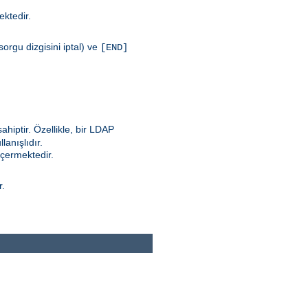
mektedir.
orgu dizgisini iptal) ve
[END]
ahiptir. Özellikle, bir LDAP
anışlıdır.
içermektedir.
r.