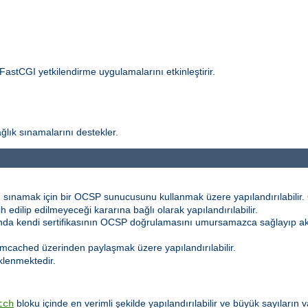
 FastCGI yetkilendirme uygulamalarını etkinleştirir.
ğlık sınamalarını destekler.
 sınamak için bir OCSP sunucusunu kullanmak üzere yapılandırılabilir. Ö
h edilip edilmeyeceği kararına bağlı olarak yapılandırılabilir.
sında kendi sertifikasının OCSP doğrulamasını umursamazca sağlayıp 
mcached üzerinden paylaşmak üzere yapılandırılabilir.
klenmektedir.
bloku içinde en verimli şekilde yapılandırılabilir ve büyük sayıların
tch