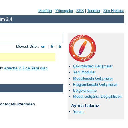
Modüller
|
Yönergeler
|
SSS
|
Terimler
|
Site Haritası
m 2.4
Mevcut Diller:
en
|
fr
|
tr
Çekirdekteki Gelişmeler
çin
Apache 2.2’de Yeni olan
Yeni Modüller
Modüllerdeki Gelişmeler
Programlardaki Gelişmeler
Belgelendirme
Modül Geliştirici Değişiklikleri
önergesi üzerinden
Ayrıca bakınız:
Yorum