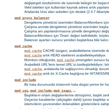
değiştirgeli sözdiziminin de üzerinde belirgin bir başarım
Vekil istekleri için kullanılan kaynak adresi artık yapılan
Artalanda Unix alan soketleri için destek (2.4.7 itibariyle 
mod_proxy_balancer
Dengeleme yöneticisi üzerinden BalancerMembers için 
Çalışma anında dengeleme yöneticisi üzerinden başka
Çalışma anı yapılandırmasına yönelik dengeleyici değişt
BalancerMembers için 'Drain' değeri belirtilebilir; böy
Balancer ayarları sunucu yeniden başlatılssa bile kalıcı o
mod_cache
CACHE süzgeci, arabellekleme üzerinde daha 
mod_cache
artık HEAD isteklerini arabellekleyebiliyor.
mod_cache
Mümkün olduğunda,
yönergeleri sunucu bazı
mod_cache
Arabellekli URL'lerin temel URL'si özelleştirilebiliyor; 
, ardalanda bir sağlayıcının olmadığı durumd
mod_cache
artık bir X-Cache başlığına bir HIT/MISS/RE
mod_cache
mod_include
Bir hata durumunda öntanımlı hata dizgisi yerine bir hat
,
,
, ...
mod_cgi
mod_include
mod_isapi
Başlıkların ortam değişkenlerine dönüşümü, başlık zerki 
Geçersiz karakterler (altçizgiler dahil) içeren başlıklar 
istemcilerin çevresinden dolanabilen göstericilere sahip