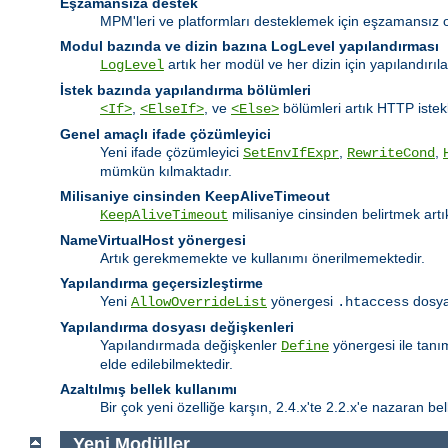
Eşzamansıza destek
MPM'leri ve platformları desteklemek için eşzamansız o
Modul bazında ve dizin bazına LogLevel yapılandırması
artık her modül ve her dizin için yapılandırıl
LogLevel
İstek bazında yapılandırma bölümleri
,
, ve
bölümleri artık HTTP istekl
<If>
<ElseIf>
<Else>
Genel amaçlı ifade çözümleyici
Yeni ifade çözümleyici
,
,
SetEnvIfExpr
RewriteCond
mümkün kılmaktadır.
Milisaniye cinsinden KeepAliveTimeout
milisaniye cinsinden belirtmek ar
KeepAliveTimeout
NameVirtualHost yönergesi
Artık gerekmemekte ve kullanımı önerilmemektedir.
Yapılandırma geçersizleştirme
Yeni
yönergesi
dosyal
AllowOverrideList
.htaccess
Yapılandırma dosyası değişkenleri
Yapılandırmada değişkenler
yönergesi ile tanı
Define
elde edilebilmektedir.
Azaltılmış bellek kullanımı
Bir çok yeni özelliğe karşın, 2.4.x'te 2.2.x'e nazaran bell
Yeni Modüller