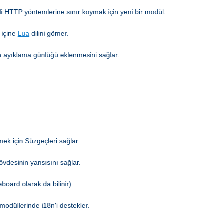
li HTTP yöntemlerine sınır koymak için yeni bir modül.
 içine
Lua
dilini gömer.
hata ayıklama günlüğü eklenmesini sağlar.
mek için Süzgeçleri sağlar.
gövdesinin yansısını sağlar.
board olarak da bilinir).
modüllerinde i18n'i destekler.