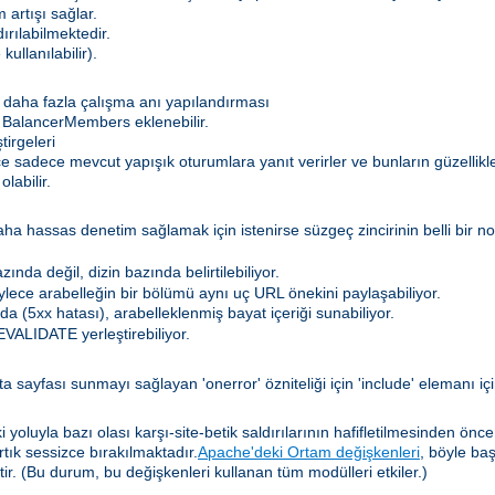
 artışı sağlar.
dırılabilmektedir.
kullanılabilir).
daha fazla çalışma anı yapılandırması
 BalancerMembers eklenebilir.
irgeleri
lece sadece mevcut yapışık oturumlara yanıt verirler ve bunların güzelli
labilir.
hassas denetim sağlamak için istenirse süzgeç zincirinin belli bir nokt
nda değil, dizin bazında belirtilebiliyor.
böylece arabelleğin bir bölümü aynı uç URL önekini paylaşabiliyor.
a (5xx hatası), arabelleklenmiş bayat içeriği sunabiliyor.
VALIDATE yerleştirebiliyor.
a sayfası sunmayı sağlayan 'onerror' özniteliği için 'include' elemanı iç
yoluyla bazı olası karşı-site-betik saldırılarının hafifletilmesinden önc
artık sessizce bırakılmaktadır.
Apache'deki Ortam değişkenleri
, böyle ba
tir. (Bu durum, bu değişkenleri kullanan tüm modülleri etkiler.)