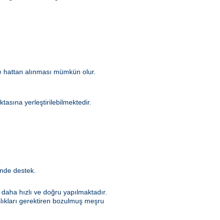
kle hattan alınması mümkün olur.
asına yerleştirilebilmektedir.
inde destek.
e daha hızlı ve doğru yapılmaktadır.
şlıkları gerektiren bozulmuş meşru