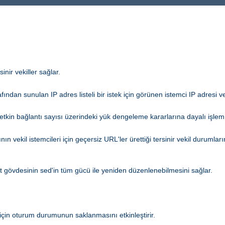
nir vekiller sağlar.
afından sunulan IP adres listeli bir istek için görünen istemci IP adresi ve
kin bağlantı sayısı üzerindeki yük dengeleme kararlarına dayalı işlem
ın vekil istemcileri için geçersiz URL'ler ürettiği tersinir vekil durumla
ıt gövdesinin sed'in tüm gücü ile yeniden düzenlenebilmesini sağlar.
için oturum durumunun saklanmasını etkinleştirir.