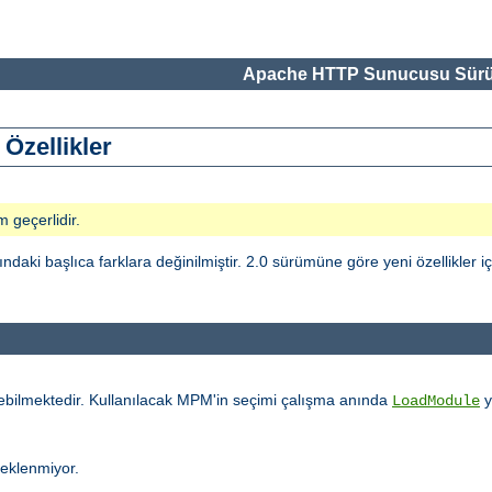
Apache HTTP Sunucusu Sürü
Özellikler
m geçerlidir.
i başlıca farklara değinilmiştir. 2.0 sürümüne göre yeni özellikler i
ebilmektedir. Kullanılacak MPM'in seçimi çalışma anında
y
LoadModule
teklenmiyor.