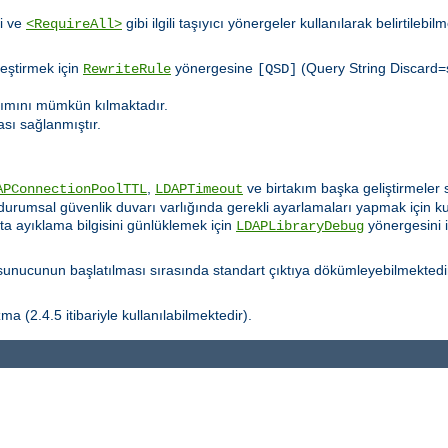
i ve
gibi ilgili taşıyıcı yönergeler kullanılarak belirtilebil
<RequireAll>
leştirmek için
yönergesine
(Query String Discard=s
RewriteRule
[QSD]
nımını mümkün kılmaktadır.
ası sağlanmıştır.
.
,
ve birtakım başka geliştirmeler s
APConnectionPoolTTL
LDAPTimeout
durumsal güvenlik duvarı varlığında gerekli ayarlamaları yapmak için kull
ata ayıklama bilgisini günlüklemek için
yönergesini 
LDAPLibraryDebug
nucunun başlatılması sırasında standart çıktıya dökümleyebilmektedi
a (2.4.5 itibariyle kullanılabilmektedir).