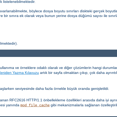
k listelenebilmektedir.
uvarlanabilmekte, böylece dosya boyutu sınırları diskteki gerçek boyutla
re bir sınıra ek olarak veya bunun yerine dosya düğümü sayısı ile sınırl
ilmektedir).
kullanıma ve örneklere odaklı olarak ve diğer çözümlerin hangi durum
Yeniden Yazma Kılavuzu
artık bir sayfa olmaktan çıkıp, çok daha ayrıntı
 başlarken seviyesinde daha fazla örnekle büyük oranda genişletildi.
anan RFC2616 HTTP/1.1 önbellekleme özellikleri arasıda daha iyi ayrım
mesi yanında
gibi mekanizmalarla sağlanan özelleştiri
mod_file_cache