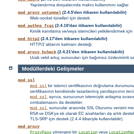
Yapılandırma dosyalarında makro kullanımını sağlar.
(2.4.5'den itibaren kullanılabilir)
mod_proxy_wstunnel
Web-socket tünelleri için destek.
(2.4.10'dan itibaren kullanılabilir)
mod_authnz_fcgi
Kimlik kanıtlama ve/veya istemcileri yetkilendirmek için
(2.4.17'den itibaren kullanılabilir)
mod_http2
HTTP/2 aktarım katmanı desteği.
(2.4.21'den itibaren kullanılabilir)
mod_proxy_hcheck
Uzak vekil artuç sunucuları için bağımsız özdevinimli sa
Modüllerdeki Gelişmeler
mod_ssl
bir istemci sertifikasının doğrulama durumunu
mod_ssl
sertifikasının kendisinde tasarlanmış yanıtlayıcının terci
, ayrıca, sunucunun istemciyle anlaşma sıra
mod_ssl
zımbalamasını da destekler.
, sunucular arasında SSL Oturumu verisini me
mod_ssl
RSA ve DSA'ya ek olarak EC anahtarları da artık deste
TLS-SRP için destek (2.4.4 itibariyle kullanılabilir).
mod_proxy
yönergesi bir
veya
ProxyPass
Location
LocationMa