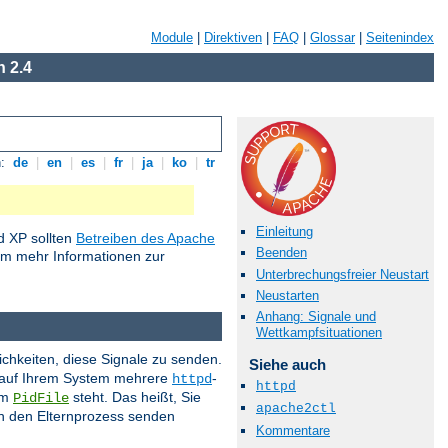
Module
|
Direktiven
|
FAQ
|
Glossar
|
Seitenindex
 2.4
n:
de
|
en
|
es
|
fr
|
ja
|
ko
|
tr
Einleitung
 XP sollten
Betreiben des Apache
Beenden
um mehr Informationen zur
Unterbrechungsfreier Neustart
Neustarten
Anhang: Signale und
Wettkampfsituationen
ichkeiten, diese Signale zu senden.
Siehe auch
s auf Ihrem System mehrere
-
httpd
httpd
im
steht. Das heißt, Sie
PidFile
apache2ctl
 an den Elternprozess senden
Kommentare