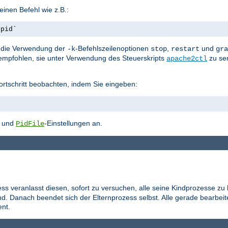
inen Befehl wie z.B.:
.pid`
st die Verwendung der
-Befehlszeilenoptionen
,
und
-k
stop
restart
gra
empfohlen, sie unter Verwendung des Steuerskripts
zu se
apache2ctl
ortschritt beobachten, indem Sie eingeben:
- und
-Einstellungen an.
PidFile
ess veranlasst diesen, sofort zu versuchen, alle seine Kindprozesse zu
d. Danach beendet sich der Elternprozess selbst. Alle gerade bearbei
nt.