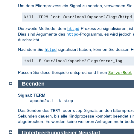
Um dem Elternprozess ein Signal zu senden, verwenden Sie e
kill -TERM `cat /usr/local/apache2/logs/httpd
Die zweite Methode, dem
-Prozess zu signalisieren, i
httpd
Dies sind Argumente des
-Programms, es wird jedoch 
httpd
durchreicht.
Nachdem Sie
signalisiert haben, können Sie dessen F
httpd
tail -f /usr/local/apache2/logs/error_log
Passen Sie diese Beispiele entsprechend Ihren
ServerRoot
Beenden
Signal: TERM
apache2ctl -k stop
Das Senden des
- oder
-Signals an den Elternproz
TERM
stop
Sekunden dauern, bis alle Kindprozesse komplett beendet sin
abgebrochen. Es werden keine weiteren Anfragen mehr bedie
Unterbrechungsfreier Neustart