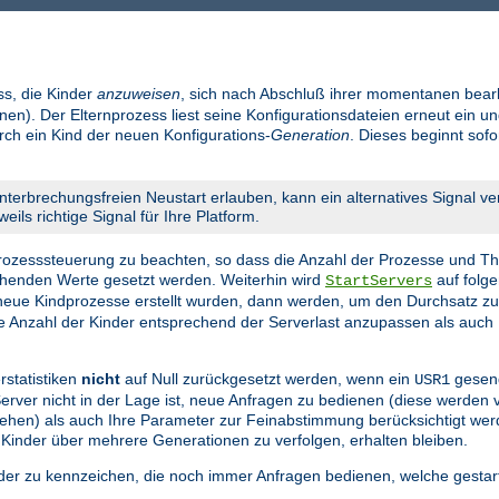
ss, die Kinder
anzuweisen
, sich nach Abschluß ihrer momentanen bear
en). Der Elternprozess liest seine Konfigurationsdateien erneut ein un
urch ein Kind der neuen Konfigurations-
Generation
. Dieses beginnt sof
nterbrechungsfreien Neustart erlauben, kann ein alternatives Signal v
eils richtige Signal für Ihre Platform.
 Prozesssteuerung zu beachten, so dass die Anzahl der Prozesse und Th
echenden Werte gesetzt werden. Weiterhin wird
auf folge
StartServers
eue Kindprozesse erstellt wurden, dann werden, um den Durchsatz z
die Anzahl der Kinder entsprechend der Serverlast anzupassen als auch 
rstatistiken
nicht
auf Null zurückgesetzt werden, wenn ein
gesend
USR1
 Server nicht in der Lage ist, neue Anfragen zu bedienen (diese werden
n gehen) als auch Ihre Parameter zur Feinabstimmung berücksichtigt we
 Kinder über mehrere Generationen zu verfolgen, erhalten bleiben.
nder zu kennzeichen, die noch immer Anfragen bedienen, welche gestar