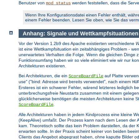
Benutzer von
werden feststellen, dass die Serve
mod_status
Wenn Ihre Konfigurationsdatei einen Fehler enthält, währe
einem Fehler beenden. Lesen Sie oben, wie Sie das ver
Anhang: Signale und Wettkampfsituationen
Vor der Version 1.2b9 des Apache existierten verschiedene
W
ist eine Wettkampfsituation ein zeitabhängiges Problem - wen
unerwartetes Verhalten die Folge. Wenn die gleichen Dinge zur 
Funktionsumfang haben wir so viele eliminiert wie wir nur 
Architekturen existieren.
Bei Architekturen, die ein
auf Platte verwen
ScoreBoardFile
use" ("bind: Adresse wird bereits verwendet", nach einem
HU
Ersteres ist ein schwerer Fehler, wärend letzteres lediglich be
unterbrechungsfreie Neustarts zusammen mit einem gelegent
glücklicherweise benötigen die meisten Architekturen keine St
.
ScoreBoardFile
Alle Architekturen haben in jedem Kindprozess eine kleine W
(KeepAlive) umfaßt. Der Prozess kann nach dem Lesen der Anf
kam. Theoretisch sollte das kein Problem darstellen, da der
erwarten sollte. In der Praxis scheint keiner von beiden bee
Clients das Angebot abgegrast haben, ohne kaputte Bilder o