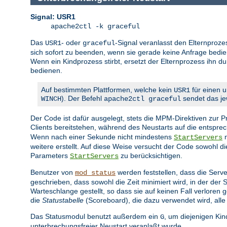
Signal: USR1
apache2ctl -k graceful
Das
- oder
-Signal veranlasst den Elternproze
USR1
graceful
sich sofort zu beenden, wenn sie gerade keine Anfrage bedien
Wenn ein Kindprozess stirbt, ersetzt der Elternprozess ihn d
bedienen.
Auf bestimmten Plattformen, welche kein
für einen u
USR1
). Der Befehl
sendet das jew
WINCH
apache2ctl graceful
Der Code ist dafür ausgelegt, stets die MPM-Direktiven zur
Clients bereitstehen, während des Neustarts auf die entspr
Wenn nach einer Sekunde nicht mindestens
n
StartServers
weitere erstellt. Auf diese Weise versucht der Code sowohl 
Parameters
zu berücksichtigen.
StartServers
Benutzer von
werden feststellen, dass die Serve
mod_status
geschrieben, dass sowohl die Zeit minimiert wird, in der der
Warteschlange gestellt, so dass sie auf keinen Fall verlore
die
Statustabelle
(Scoreboard), die dazu verwendet wird, alle
Das Statusmodul benutzt außerdem ein
, um diejenigen Ki
G
unterbrechungsfreier Neustart veranlaßt wurde.