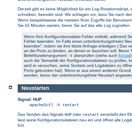
Derzeit gibt es keine Möglichkeit für ein Log-Rotationsskript,
schreiben, beendet sind. Wir schlagen vor, dass Sie nach d
Wenn beispielsweise die meisten Ihrer Zugriffe bei Benutzern
Sie 15 Minuten warten, bevor Sie auf das alte Log zugreifen.
Wenn Ihre Konfigurationsdatei Fehler enthält, während Si
Fehler beenden. Im Falle eines unterbrechungsfreien Neusta
beenden", indem sie ihre letzte Anfrage erledigen.) Das ve
an die Ports zu binden, an denen er lauschen soll. Bevor
Befehlszeilenargument
überprüfen (siehe auch
-t
httpd
auch die Semantik der Konfigurationsdateien zu prüfen, 
wird er versuchen, seine Sockets und Logdateien zu öffnen
Ports gebunden hat). Wenn er aus einem anderen Grund feh
werden, bevor der unterbrechungsfreie Neustart angewies
Neustarten
Signal: HUP
apache2ctl -k restart
Das Senden des Signals
oder
veranlaßt den El
HUP
restart
liest seine Konfigurationsdateien neu ein und öffnet alle Lo
fort.