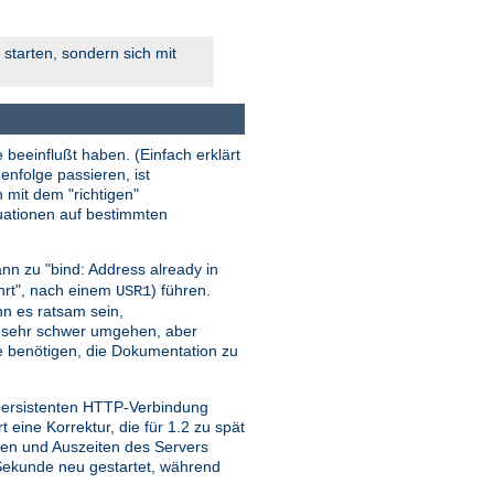
starten, sondern sich mit
 beeinflußt haben. (Einfach erklärt
enfolge passieren, ist
n mit dem "richtigen"
tuationen auf bestimmten
nn zu "bind: Address already in
ehrt", nach einem
) führen.
USR1
ann es ratsam sein,
r sehr schwer umgehen, aber
sie benötigen, die Dokumentation zu
 persistenten HTTP-Verbindung
ine Korrektur, die für 1.2 zu spät
iten und Auszeiten des Servers
o Sekunde neu gestartet, während