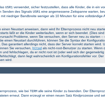
 das
verwendet, sicher festzustellen, dass alle Kinder, die in ein 
USR1
em Senden des Signals
eine angemessene Zeitspanne warten, bevo
USR1
 mit niedriger Bandbreite weniger als 10 Minuten für eine vollständige
e einen Neustart anweisen, dann wird Ihr Elternprozess nicht neu start
rts läßt er die Kinder weiterlaufen, wenn er sich beendet. (Dies sind d
rursacht Probleme, wenn Sie versuchen, den Server neu zu starten -- er
 Sie einen Neustart durchführen, können Sie die Syntax der Konfigurati
). Das garantiert allerdings nicht, dass der Server korrekt starten wird.
können Sie versuchen,
als nicht-root-Benutzer zu starten. Wenn d
httpd
 und fehlschlagen, da er nicht root ist (oder weil sich der gegenwärti
lschlägt, dann liegt wahrscheinlich ein Konfigurationsfehler vor. Der
en wird.
ternprozess, wie bei
alle seine Kinder zu beenden. Der Elternproz
TERM
gdateien erneut. Dann erzeugt er einen neuen Satz Kindprozesse und se