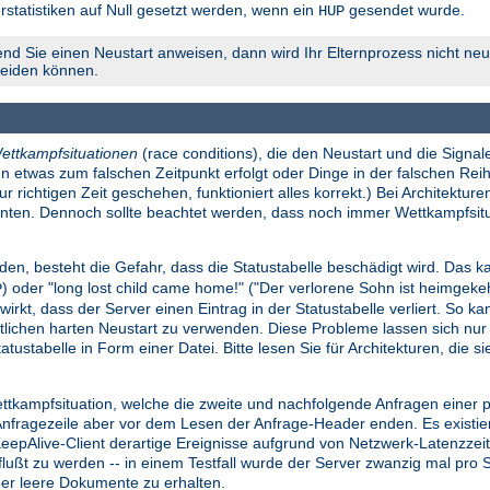
rstatistiken auf Null gesetzt werden, wenn ein
gesendet wurde.
HUP
nd Sie einen Neustart anweisen, dann wird Ihr Elternprozess nicht neu 
meiden können.
ettkampfsituationen
(race conditions), die den Neustart und die Signale
n etwas zum falschen Zeitpunkt erfolgt oder Dinge in der falschen Reih
richtigen Zeit geschehen, funktioniert alles korrekt.) Bei Architekture
konnten. Dennoch sollte beachtet werden, dass noch immer Wettkampfsi
den, besteht die Gefahr, dass die Statustabelle beschädigt wird. Das ka
) oder "long lost child came home!" ("Der verlorene Sohn ist heimgek
P
wirkt, dass der Server einen Eintrag in der Statustabelle verliert. So k
lichen harten Neustart zu verwenden. Diese Probleme lassen sich nu
atustabelle in Form einer Datei. Bitte lesen Sie für Architekturen, die 
ettkampfsituation, welche die zweite und nachfolgende Anfragen einer
ragezeile aber vor dem Lesen der Anfrage-Header enden. Es existiert e
 KeepAlive-Client derartige Ereignisse aufgrund von Netzwerk-Latenzze
influßt zu werden -- in einem Testfall wurde der Server zwanzig mal pr
der leere Dokumente zu erhalten.