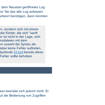
vor dem Neustart geöffnetes Log
r Sie das alte Log anfassen.
 Antwort benötigen, dann könnten
en, sondern sich mit einem
ie Kinder, die sich "sanft
 ist nicht in der Lage, sich
onsdateien mit dem
 Um sowohl die Syntax als
abei keine Fehler auftreten,
g laufende
bereits diese
httpd
 Fehler sollte behoben
ess beendet sich jedoch nicht. Er
tzt die Bedienung von Zugriffen