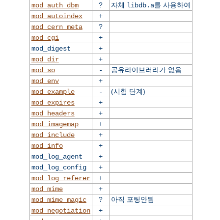
?
자체
를 사용하여
mod_auth_dbm
libdb.a
+
mod_autoindex
?
mod_cern_meta
+
mod_cgi
+
mod_digest
+
mod_dir
-
공유라이브러리가 없음
mod_so
+
mod_env
-
(시험 단계)
mod_example
+
mod_expires
+
mod_headers
+
mod_imagemap
+
mod_include
+
mod_info
+
mod_log_agent
+
mod_log_config
+
mod_log_referer
+
mod_mime
?
아직 포팅안됨
mod_mime_magic
+
mod_negotiation