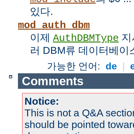
있다.
mod_auth_dbm
이제
지
AuthDBMType
러 DBM류 데이터베이
가능한 언어:
de
|
Comments
Notice:
This is not a Q&A sect
should be pointed towar