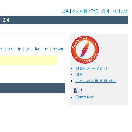
모듈
|
지시어들
|
FAQ
|
용어
|
사이트맵
 2.4
en
|
es
|
fr
|
ja
|
ko
|
tr
|
zh-cn
핸들러가 무엇인가
예제
프로그래머를 위한 정보
참고
Comments