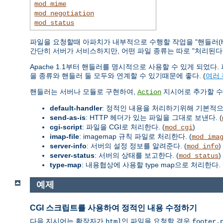
mod_mime
mod_negotiation
mod_status
파일을 요청할때 아파치가 내부적으로 수행할 작업을 "핸들러(ha
간단히 서버가 서비스하지만, 어떤 파일 종류는 따로 "처리된다(han
Apache 1.1부터 핸들러를 명시적으로 사용할 수 있게 되었
을 종류와 핸들러 둘 모두와 연계할 수 있기때문에 좋다. (
여러
핸들러는 서버나 모듈로 구현하여,
지시어로 추가할 수 
Action
default-handler
: 정적인 내용을 처리하기위해 기본적
send-as-is
: HTTP 헤더가 있는 파일을 그대로 보낸다. (
cgi-script
: 파일을 CGI로 처리한다. (
)
mod_cgi
imap-file
: imagemap 규칙 파일로 처리한다. (
mod_ima
server-info
: 서버의 설정 정보를 알려준다. (
)
mod_info
server-status
: 서버의 상태를 보고한다. (
)
mod_status
type-map
: 내용협상에 사용할 type map으로 처리한다. 
예제
CGI 스크립트를 사용하여 정적인 내용 수정하기
다음 지시어는 확장자가
인 파일을 요청할 경우
html
footer.